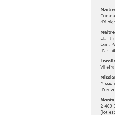
Maître
Commun
d’Albig
Maître
CET IN
Cent P
d’archi
Locali
Villefr
Missio
Missio
d’œuvr
Montan
2 403 
(lot es