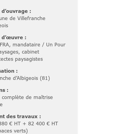
 d’ouvrage :
e de Villefranche
eois
 d’œuvre :
FRA, mandataire / Un Pour
aysages, cabinet
tectes paysagistes
sation :
anche d’Albigeois (81)
ns :
n complète de maîtrise
e
t des travaux :
380 € HT + 82 400 € HT
paces verts)