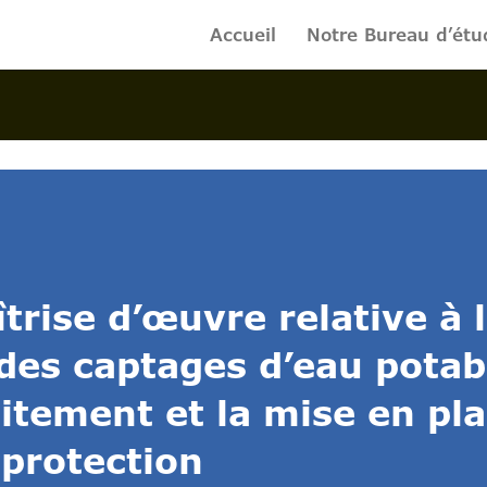
Accueil
Notre Bureau d’étu
trise d’œuvre relative à 
 des captages d’eau potabl
aitement et la mise en pl
 protection