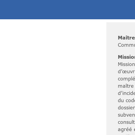
Maître
Commun
Missio
Missio
d’œuvr
complé
maître
d’incid
du cod
dossie
subven
consul
agréé 