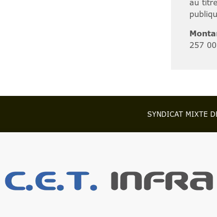
au titr
publiq
Montan
257 00
SYNDICAT MIXTE D