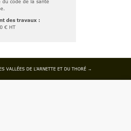
e du code de la santé
ue.
t des travaux :
0 € HT
ES VALLÉES DE L'ARNETTE ET DU THORÉ
→