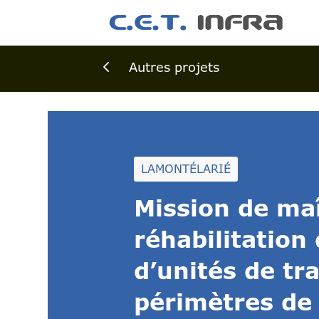
4
Autres projets
LAMONTÉLARIÉ
Mission de maî
réhabilitation
d’unités de tr
périmètres de