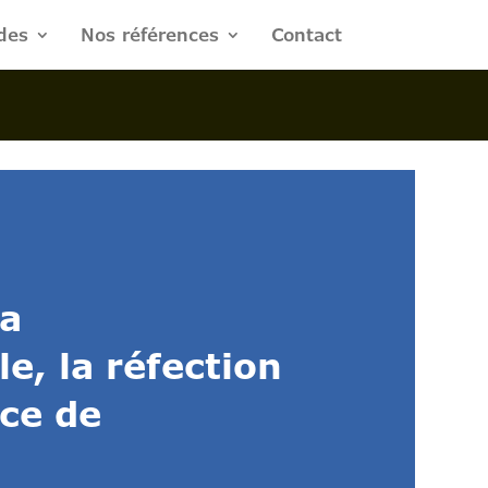
des
Nos références
Contact
la
e, la réfection
ace de